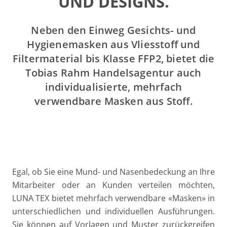
UND DESIGNS.
Neben den Einweg Gesichts- und
Hygienemasken aus Vliesstoff und
Filtermaterial bis Klasse FFP2, bietet die
Tobias Rahm Handelsagentur auch
individualisierte, mehrfach
verwendbare Masken aus Stoff.
Egal, ob Sie eine Mund- und Nasen­be­de­ckung an Ihre
Mit­ar­bei­ter oder an Kun­den ver­tei­len möch­ten,
LUNA TEX bie­tet mehr­fach ver­wend­ba­re «Mas­ken» in
unter­schied­li­chen und indi­vi­du­el­len Aus­füh­run­gen.
Sie kön­nen auf Vor­la­gen und Mus­ter zurück­grei­fen