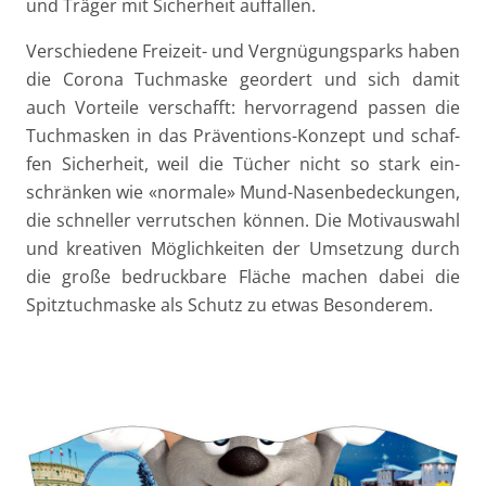
und Trä­ger mit Sicher­heit auffallen.
Ver­schie­de­ne Frei­­zeit- und Ver­gnü­gungs­parks haben
die Coro­na Tuch­mas­ke geor­dert und sich damit
auch Vor­tei­le ver­schafft: her­vor­ra­gend pas­sen die
Tuch­mas­ken in das Prä­­ven­­ti­ons-Kon­­­zept und schaf­
fen Sicher­heit, weil die Tücher nicht so stark ein­
schrän­ken wie «nor­ma­le» Mund-Nasen­­­be­­de­­ckun­­gen,
die schnel­ler ver­rut­schen kön­nen. Die Motiv­aus­wahl
und krea­ti­ven Mög­lich­kei­ten der Umset­zung durch
die gro­ße bedruck­ba­re Flä­che machen dabei die
Spitz­tuch­mas­ke als Schutz zu etwas Besonderem.