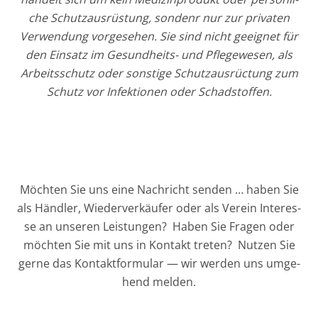
che Schutz­aus­rüs­tung, son­denr nur zur pri­va­ten
Ver­wen­dung vor­ge­se­hen. Sie sind nicht geeig­net für
den Ein­satz im Gesun­d­heits- und Pfle­ge­we­sen, als
Arbeits­schutz oder sons­ti­ge Schutz­aus­rüc­tung zum
Schutz vor Infek­tio­nen oder Schadstoffen.
Möch­ten Sie uns eine Nach­richt sen­den … haben Sie
als Händ­ler, Wie­der­ver­käu­fer oder als Ver­ein Inter­es­
se an unse­ren Leis­tun­gen? Haben Sie Fra­gen oder
möch­ten Sie mit uns in Kon­takt tre­ten? Nut­zen Sie
ger­ne das Kon­takt­for­mu­lar — wir wer­den uns umge­
hend melden.