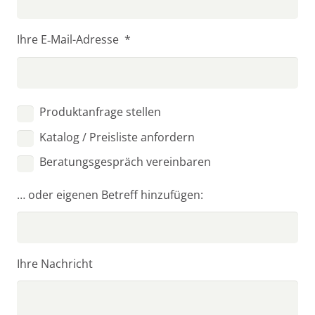
Ihre E‑Mail-Adres­se *
Pro­dukt­an­fra­ge stel­len
Kata­log / Preis­lis­te anfor­dern
Bera­tungs­ge­spräch vereinbaren
… oder eige­nen Betreff hinzufügen:
Ihre Nach­richt