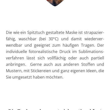
Die wie ein Spitz­tuch gestal­te­te Mas­ke ist stra­pa­zier­
fä­hig, wasch­bar (bei 30°C) und damit wie­der­ver­
wend­bar und geeig­net zum häu­fi­gen Tra­gen. Der
indi­vi­du­el­le foto­rea­lis­ti­sche Druck im Sub­li­ma­ti­ons­
ver­fah­ren lässt sich voll­flä­chig oder auch par­ti­ell
anbrin­gen. Ger­ne auch aus ande­ren Stof­fen und
Mus­tern, mit Sti­cke­rei­en und ganz eige­nen Ideen, die
Sie umge­setzt haben möchten.