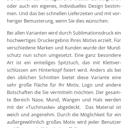
oder auch ein eige­nes, indi­vi­du­el­les Design bestim­
men. Und das bei schnel­len Lie­fer­zei­ten und mit vor­
he­ri­ger Bemus­te­rung, wenn Sie dies wünschen.
Bei allen Vari­an­ten wird durch Sub­li­ma­ti­ons­druck ein
hoch­wer­ti­ges Druck­ergeb­nis Ihres Motivs erzielt. Für
ver­schie­de­ne Mar­ken und Kun­den wur­de der Mund­
schutz nun schon umge­setzt. Eine ganz beson­de­re
Art ist ein ein­tei­li­ges Spitz­tuch, das mit Klett­ver­
schlüs­sen am Hin­ter­kopf fixiert wird. Anders als bei
den übli­chen Schnit­ten bie­tet die­se Vari­an­te eine
sehr gro­ße Flä­che für Ihr Motiv, Logo und ande­re
Bot­schaf­ten die Sie ver­mit­teln möch­ten. Der gesam­
te Bereich Nase, Mund, Wan­gen und Hals wer­den
mit der «Tuch­mas­ke» abge­deckt. Das Mate­ri­al ist
weich und ange­nehm. Durch die Mög­lich­keit für ein
außer­ge­wöhn­lich gro­ßes Motiv wird jeder Benut­zer