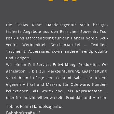
Die Tobi­as Rahm Handels­agentur stellt breit­ge­
fächerte An­ge­bote aus den Be­reichen Sou­ve­nir, Tou­
ris­tik und Mer­chan­dising für den Han­del bereit. Sou­
ve­nirs, Werbe­mittel, Geschenk­artikel … Tex­ti­li­en,
Taschen & Acces­soires sowie ande­re Trend­pro­dukte
und Gadgets.
Wir bie­ten Full-Ser­vice: Ent­wick­lung, Pro­duk­tion, Or­
ga­ni­sation … bis zur Markt­ein­führung, Lager­haltung,
Ver­trieb und Pfle­ge am „Point of Sale“. Für unse­re
eige­nen Arti­kel und Mar­ken, für Oder­ware, Kunden­
kollektionen, als White-Label, als Re­präsentanz …
oder für in­di­vi­duell ent­wi­ckel­te Pro­duk­te und Marken.
Tobi­as Rahm Handelsagentur
Bahn­hof­stra­ße 13