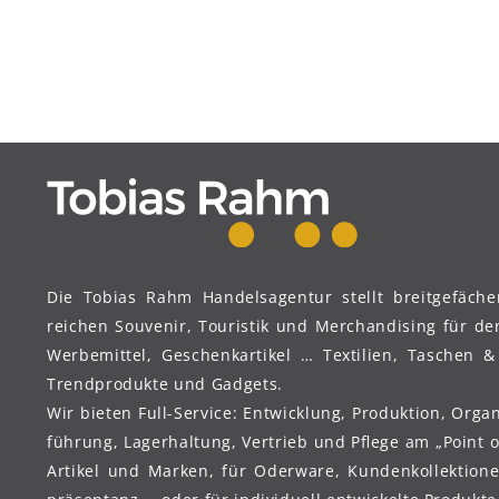
Die Tobi­as Rahm Handels­agentur stellt breit­ge­fäch
reichen Sou­ve­nir, Tou­ris­tik und Mer­chan­dising für de
Werbe­mittel, Geschenk­artikel … Tex­ti­li­en, Taschen 
Trend­pro­dukte und Gadgets.
Wir bie­ten Full-Ser­vice: Ent­wick­lung, Pro­duk­tion, Or­ga
führung, Lager­haltung, Ver­trieb und Pfle­ge am „Point o
Arti­kel und Mar­ken, für Oder­ware, Kunden­kollektion