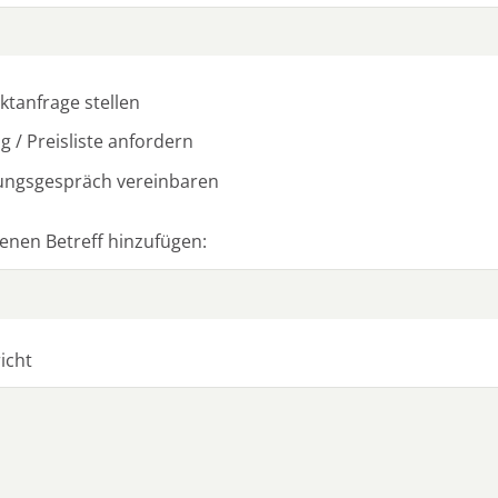
t­an­fra­ge stel­len
g / Preis­lis­te anfor­dern
ungs­ge­spräch vereinbaren
e­nen Betreff hinzufügen:
richt