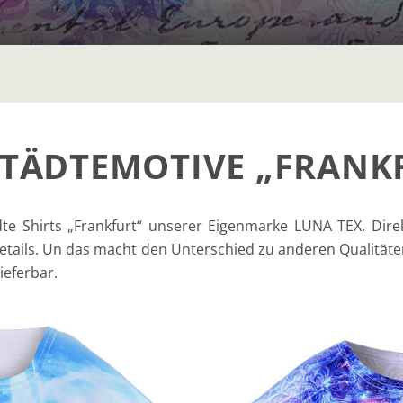
STÄDTEMOTIVE „FRANKF
d­te Shirts „Frank­furt“ unse­rer Eigen­mar­ke LUNA TEX. Dir
tails. Un das macht den Unter­schied zu ande­ren Qua­li­tä­ten
lieferbar.