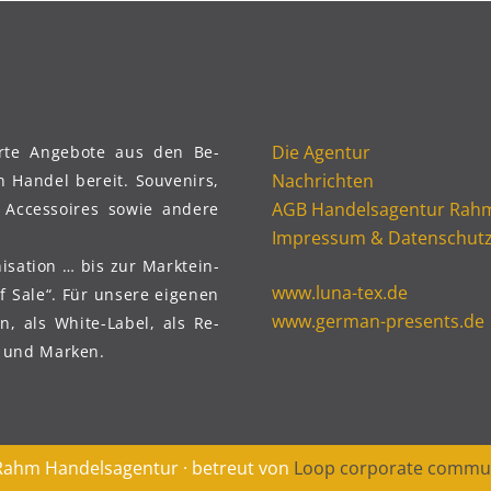
Vielseitigkeit …
COMMUNITY
Die Agen­tur
erte An­ge­bote aus den Be­
Nach­rich­ten
n Han­del bereit. Sou­ve­nirs,
AGB Han­dels­agen­tur Rah
& Acces­soires sowie ande­re
Impres­sum & Datenschut
­ni­sation … bis zur Markt­ein­
www​.luna​-tex​.de
f Sale“. Für unse­re eige­nen
www​.ger​man​-pres​ents​.de
en, als White-Label, als Re­
­te und Marken.
Rahm Han­dels­agen­tur · betreut von
Loop cor­po­ra­te commu