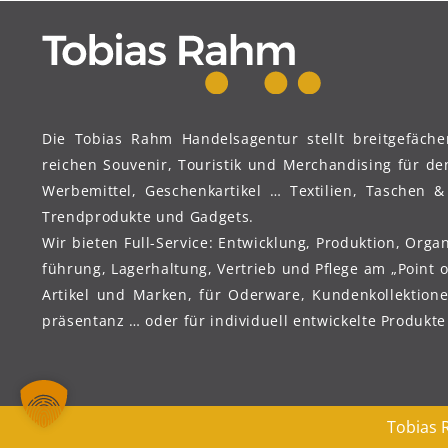
SCHUTZAUSRÜSTUNG –
CORONA
Die Tobi­as Rahm Handels­agentur stellt breit­ge­fäch
reichen Sou­ve­nir, Tou­ris­tik und Mer­chan­dising für de
Werbe­mittel, Geschenk­artikel … Tex­ti­li­en, Taschen 
Trend­pro­dukte und Gadgets.
Wir bie­ten Full-Ser­vice: Ent­wick­lung, Pro­duk­tion, Or­ga
führung, Lager­haltung, Ver­trieb und Pfle­ge am „Point o
Arti­kel und Mar­ken, für Oder­ware, Kunden­kollektion
präsentanz … oder für in­di­vi­duell ent­wi­ckel­te Pro­duk
Tobi­as 