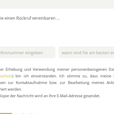
ie einen Rück­ruf vereinbaren …
er Erhe­bung und Ver­wen­dung mei­ner per­sonen­be­zo­genen Dat
­schutz
) bin ich ein­ver­standen. Ich stim­me zu, dass mei­ne
ben zur Kontakt­auf­nahme bzw. zur Be­arbeitung mei­nes An­li
hert werden.
Kopie der Nach­richt wird an Ihre E‑Mail-Adres­se gesendet.