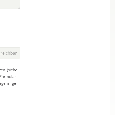
en (sie­he
 Formular­
egens ge­