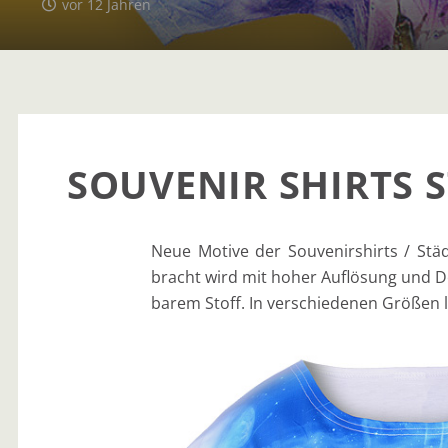
vor 12 Jahren
SOUVENIR SHIRTS 
Neue Moti­ve der Sou­ve­nir­shirts / Stä
bracht wird mit hoher Auf­lö­sung und De
ba­rem Stoff. In ver­schie­de­nen Grö­ßen 