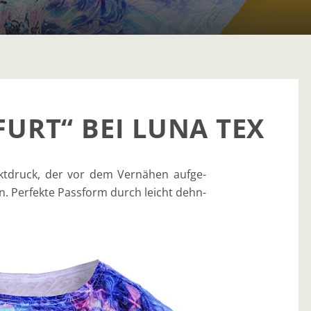
URT“ BEI LUNA TEX
ekt­druck, der vor dem Ver­nä­hen auf­ge­
. Per­fek­te Pass­form durch leicht dehn­