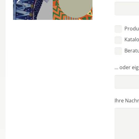
Feld leer.
Pro­duk
Kata­lo
Bera­t
… oder eig
Ihre Nach­