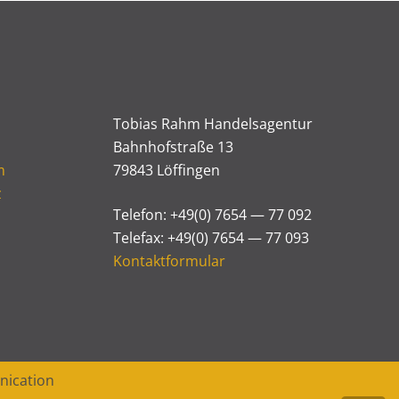
Tobi­as Rahm Handelsagentur
Bahn­hof­stra­ße 13
m
79843 Löffingen
z
Tele­fon: +49(0) 7654 — 77 092
Tele­fax: +49(0) 7654 — 77 093
Kon­takt­for­mu­lar
nication