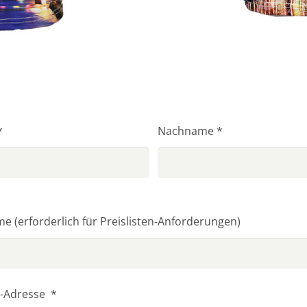
*
Nach­na­me *
me (erfor­der­lich für Preislisten-Anforderungen)
l-Adres­se *