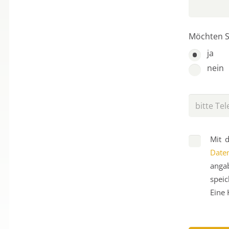
Möch­ten S
ja
nein
Mit d
Daten
anga
speic
Eine 